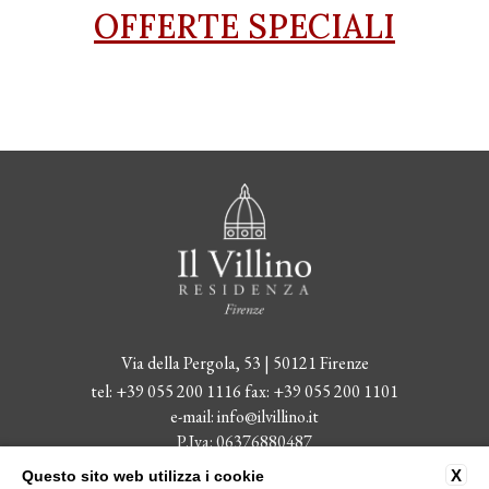
OFFERTE SPECIALI
Via della Pergola, 53 | 50121 Firenze
tel:
+39 055 200 1116
fax:
+39 055 200 1101
e-mail:
info@ilvillino.it
P.Iva: 06376880487
CIN: IT048017B45QNZIR65
X
Questo sito web utilizza i cookie