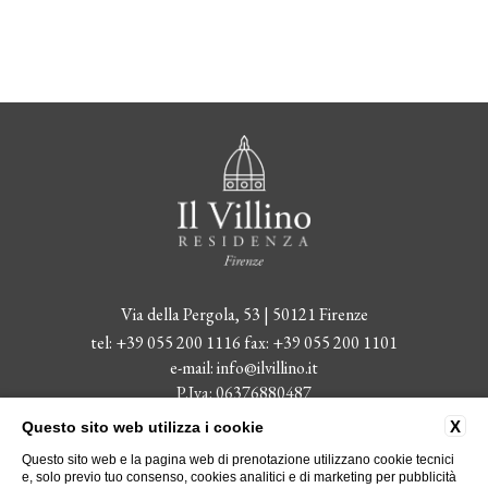
Via della Pergola, 53 | 50121 Firenze
tel:
+39 055 200 1116
fax:
+39 055 200 1101
e-mail:
info@ilvillino.it
P.Iva: 06376880487
CIN: IT048017B45QNZIR65
X
Questo sito web utilizza i cookie
Questo sito web e la pagina web di prenotazione utilizzano cookie tecnici
Ricevuti nel corso del 2022 aiuti di stato pubblicati sul Registro
e, solo previo tuo consenso, cookies analitici e di marketing per pubblicità